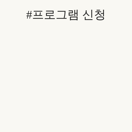
#프로그램 신청
[학교신청] 초등진로탐색 - 홍연초
수강기간
2021-10-08 ~ 2021-10-08