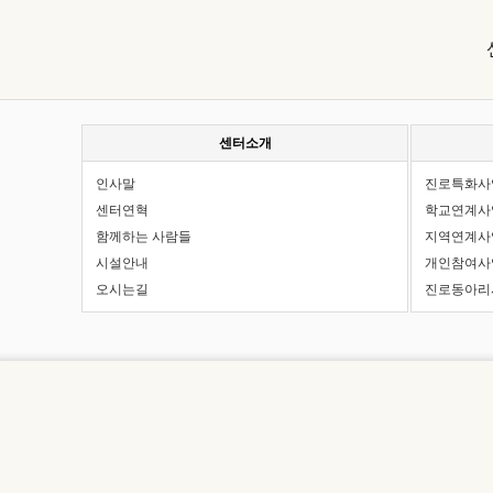
센터소개
인사말
진로특화사
센터연혁
학교연계사
함께하는 사람들
지역연계사
시설안내
개인참여사
오시는길
진로동아리